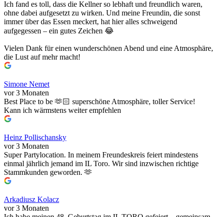
Ich fand es toll, dass die Kellner so lebhaft und freundlich waren,
ohne dabei aufgesetzt zu wirken. Und meine Freundin, die sonst
immer über das Essen meckert, hat hier alles schweigend
aufgegessen – ein gutes Zeichen 😂
Vielen Dank für einen wunderschönen Abend und eine Atmosphäre,
die Lust auf mehr macht!
Simone Nemet
vor 3 Monaten
Best Place to be 🫶🏻 superschöne Atmosphäre, toller Service!
Kann ich wärmstens weiter empfehlen
Heinz Pollischansky
vor 3 Monaten
Super Partylocation. In meinem Freundeskreis feiert mindestens
einmal jährlich jemand im IL Toro. Wir sind inzwischen richtige
Stammkunden geworden. 🫶
Arkadiusz Kolacz
vor 3 Monaten
Ich habe meinen 48. Geburtstag im IL TORO gefeiert – gemeinsam