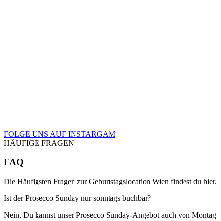
115
9
88
4
26
1
72
4
182
6
172
10
108
9
FOLGE UNS AUF INSTARGAM
HÄUFIGE FRAGEN
FAQ
Die Häufigsten Fragen zur Geburtstagslocation Wien findest du hier.
Ist der Prosecco Sunday nur sonntags buchbar?
Nein, Du kannst unser Prosecco Sunday-Angebot auch von Montag