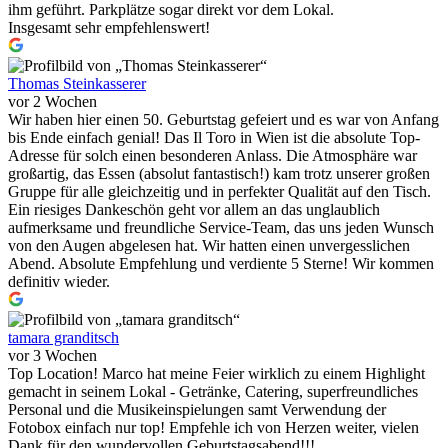
ihm geführt. Parkplätze sogar direkt vor dem Lokal.
Insgesamt sehr empfehlenswert!
Thomas Steinkasserer
vor 2 Wochen
Wir haben hier einen 50. Geburtstag gefeiert und es war von Anfang
bis Ende einfach genial! Das Il Toro in Wien ist die absolute Top-
Adresse für solch einen besonderen Anlass. Die Atmosphäre war
großartig, das Essen (absolut fantastisch!) kam trotz unserer großen
Gruppe für alle gleichzeitig und in perfekter Qualität auf den Tisch.
Ein riesiges Dankeschön geht vor allem an das unglaublich
aufmerksame und freundliche Service-Team, das uns jeden Wunsch
von den Augen abgelesen hat. Wir hatten einen unvergesslichen
Abend. Absolute Empfehlung und verdiente 5 Sterne! Wir kommen
definitiv wieder.
tamara granditsch
vor 3 Wochen
Top Location! Marco hat meine Feier wirklich zu einem Highlight
gemacht in seinem Lokal - Getränke, Catering, superfreundliches
Personal und die Musikeinspielungen samt Verwendung der
Fotobox einfach nur top! Empfehle ich von Herzen weiter, vielen
Dank für den wundervollen Geburtstagsabend!!!