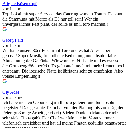
Brigitte Bösenkopf
vor 1 Jahr
Top Lokal mit super Service, das Catering war ein Traum. Da kann
die Stimmung mit Marco als DJ nur toll sein! Wer ein
unvergessliches Fest plant, der sollte es im il toro machen!!
Georg Faltl
vor 1 Jahr
Wir hatte unsere 30er Feier im il Toro und es hat Alles super
gepasst! Super Musik, freundliche Bedienung und absolut faire
Abrechnung der Getränke. Wir waren ca 60 Leute und es war von
der Gruppengröße perfekt. Es geht auch noch mit mehr Leuten noch
entspannt. Die iberische Platte ist übrigens sehr zu empfehlen. Also
vollste Empfehlung!!
Oly Adel
vor 2 Jahren
Ich habe meinen Geburtstag im Il Toro gefeiert und bin absolut
begeistert! Das gesamte Team hat von der Planung bis zum Tag der
Feier großartige Arbeit geleistet ( Vielen Dank an Marco der mir
sehr viele Tipps gab). Der Chef war Monate im Voraus immer
telefonisch erreichbar und hat all meine Fragen geduldig beantwortet