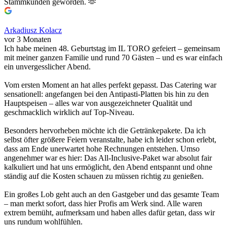
Stammkunden geworden. 🫶
Arkadiusz Kolacz
vor 3 Monaten
Ich habe meinen 48. Geburtstag im IL TORO gefeiert – gemeinsam
mit meiner ganzen Familie und rund 70 Gästen – und es war einfach
ein unvergesslicher Abend.
Vom ersten Moment an hat alles perfekt gepasst. Das Catering war
sensationell: angefangen bei den Antipasti-Platten bis hin zu den
Hauptspeisen – alles war von ausgezeichneter Qualität und
geschmacklich wirklich auf Top-Niveau.
Besonders hervorheben möchte ich die Getränkepakete. Da ich
selbst öfter größere Feiern veranstalte, habe ich leider schon erlebt,
dass am Ende unerwartet hohe Rechnungen entstehen. Umso
angenehmer war es hier: Das All-Inclusive-Paket war absolut fair
kalkuliert und hat uns ermöglicht, den Abend entspannt und ohne
ständig auf die Kosten schauen zu müssen richtig zu genießen.
Ein großes Lob geht auch an den Gastgeber und das gesamte Team
– man merkt sofort, dass hier Profis am Werk sind. Alle waren
extrem bemüht, aufmerksam und haben alles dafür getan, dass wir
uns rundum wohlfühlen.